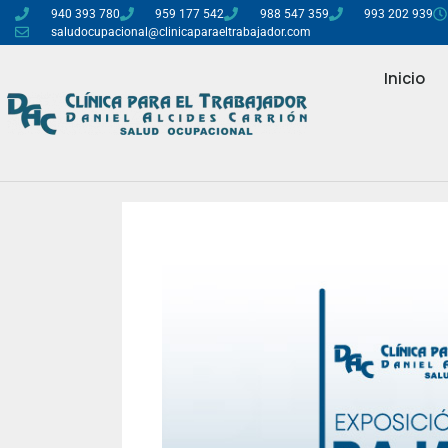
940 393 780
959 177 542
988 547 359
993 202 939
saludocupacional@clinicaparaeltrabajador.com
Inicio