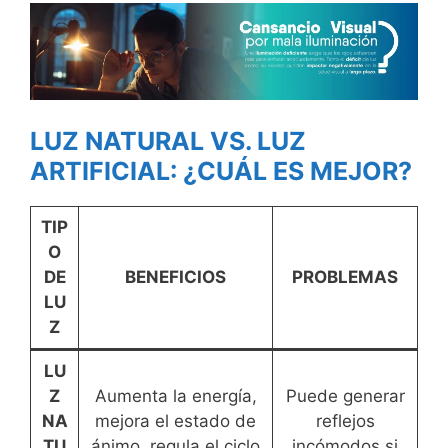
LUZ NATURAL VS. LUZ
ARTIFICIAL: ¿CUÁL ES MEJOR?
TIP
O
DE
BENEFICIOS
PROBLEMAS
LU
Z
LU
Z
Aumenta la energía,
Puede generar
NA
mejora el estado de
reflejos
TU
ánimo, regula el ciclo
incómodos si