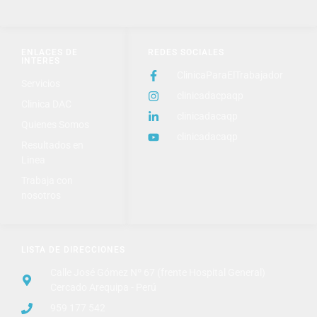
ENLACES DE
REDES SOCIALES
INTERES
ClinicaParaElTrabajador
Servicios
clinicadacpaqp
Clinica DAC
clinicadacaqp
Quienes Somos
clinicadacaqp
Resultados en
Linea
Trabaja con
nosotros
LISTA DE DIRECCIONES
Calle José Gómez Nº 67 (frente Hospital General)
Cercado Arequipa - Perú
959 177 542