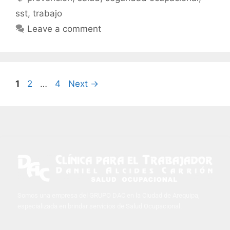
sst
,
trabajo
Leave a comment
1
2
…
4
Next
→
Somos una empresa del GRUPO DAC en la Ciudad de Arequipa,
especializada en brindar servicios de Salud Ocupacional.