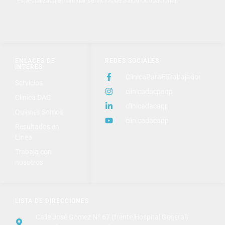
especializada en brindar servicios de Salud Ocupacional.
ENLACES DE
REDES SOCIALES
INTERES
ClinicaParaElTrabajador
Servicios
clinicadacpaqp
Clinica DAC
clinicadacaqp
Quienes Somos
clinicadacaqp
Resultados en
Linea
Trabaja con
nosotros
LISTA DE DIRECCIONES
Calle José Gómez Nº 67 (frente Hospital General)