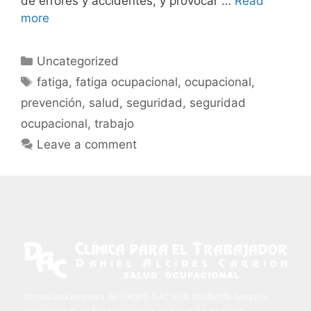
de errores y accidentes, y provocar …
Read
more
Uncategorized
fatiga
,
fatiga ocupacional
,
ocupacional
,
prevención
,
salud
,
seguridad
,
seguridad
ocupacional
,
trabajo
Leave a comment
Somos una empresa del GRUPO DAC en la Ciudad de Arequipa,