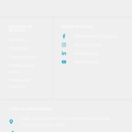
ENLACES DE
REDES SOCIALES
INTERES
ClinicaParaElTrabajador
Servicios
clinicadacpaqp
Clinica DAC
clinicadacaqp
Quienes Somos
clinicadacaqp
Resultados en
Linea
Trabaja con
nosotros
LISTA DE DIRECCIONES
Calle José Gómez Nº 67 (frente Hospital General)
Cercado Arequipa - Perú