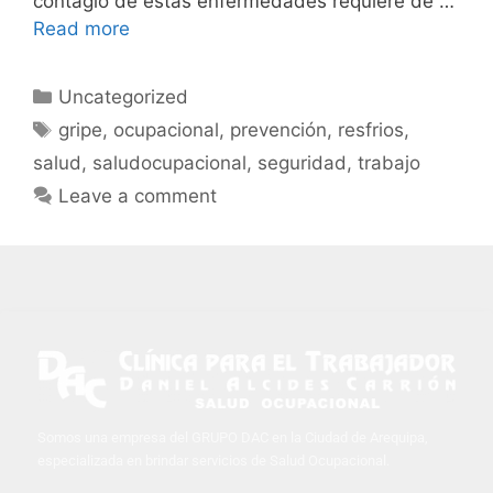
contagio de estas enfermedades requiere de …
Read more
Uncategorized
gripe
,
ocupacional
,
prevención
,
resfrios
,
salud
,
saludocupacional
,
seguridad
,
trabajo
Leave a comment
Somos una empresa del GRUPO DAC en la Ciudad de Arequipa,
especializada en brindar servicios de Salud Ocupacional.