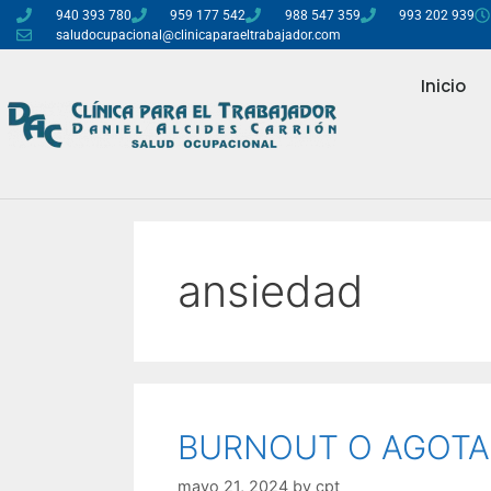
940 393 780
959 177 542
988 547 359
993 202 939
saludocupacional@clinicaparaeltrabajador.com
Inicio
ansiedad
BURNOUT O AGOTA
mayo 21, 2024
by
cpt