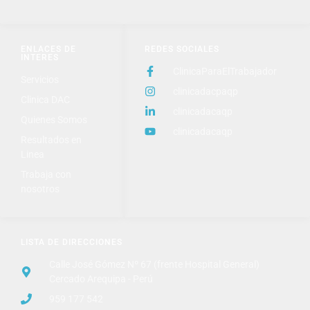
ENLACES DE
REDES SOCIALES
INTERES
ClinicaParaElTrabajador
Servicios
clinicadacpaqp
Clinica DAC
clinicadacaqp
Quienes Somos
clinicadacaqp
Resultados en
Linea
Trabaja con
nosotros
LISTA DE DIRECCIONES
Calle José Gómez Nº 67 (frente Hospital General)
Cercado Arequipa - Perú
959 177 542