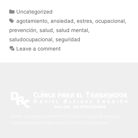
Uncategorized
agotamiento
,
ansiedad
,
estres
,
ocupacional
,
prevención
,
salud
,
salud mental
,
saludocupacional
,
seguridad
Leave a comment
Somos una empresa del GRUPO DAC en la Ciudad de Arequipa,
especializada en brindar servicios de Salud Ocupacional.